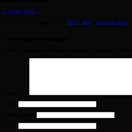
← Zurück
Weiter →
Veröffentlicht
10. Januar 2013
mit
2535 × 3804
in
portrait & family
Schreibe einen Kommentar
Deine E-Mail-Adresse wird nicht veröffentlicht.
Erforderliche Felder 
Kommentar
*
Name
*
E-Mail-Adresse
*
Website