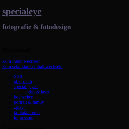
specialeye
fotografie & fotodesign
Hauptmenü
Zum Inhalt wechseln
Zum sekundären Inhalt wechseln
Start
über mich
special „eye“
lights & laser
hochzeiten
portrait & family
„play“
kontakt/credits
impressum
Bilder-Navigation